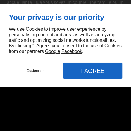
accueillante. Que vous soyez un couple, une famille ou un
groupe d'amis, nos calèches offrent une expérience
Your privacy is our priority
inoubliable et peuvent être personnalisées en fonction
de vos préférences.
We use Cookies to improve user experience by
personalising content and ads, as well as analyzing
traffic and optimizing social networks functionalities.
By clicking "I Agree" you consent to the use of Cookies
from our partners
Google
Facebook
.
Envie de découvrir Montlouis-sur-Loire, en toute
tranquillité et de façon éco-responsable ? Louez un
attelage avec chevaux chez le Haras de Muralis.
I AGREE
Customize
CONTACTEZ-NOUS
MENU
APPEL
PLAN
Accueil
Nos prestations
Location d'attelage (collectivité ou privé)